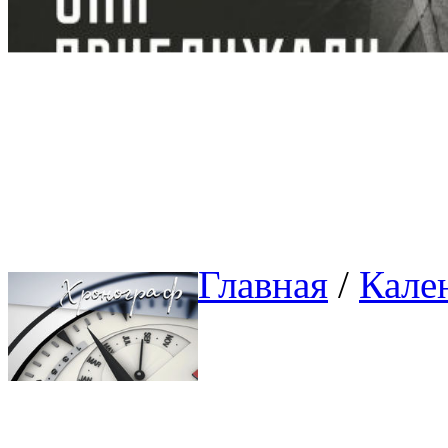
Главная
/ 
Кале