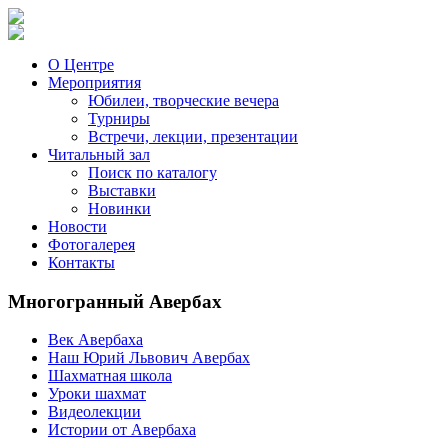
О Центре
Мероприятия
Юбилеи, творческие вечера
Турниры
Встречи, лекции, презентации
Читальный зал
Поиск по каталогу
Выставки
Новинки
Новости
Фотогалерея
Контакты
Многогранный Авербах
Век Авербаха
Наш Юрий Львович Авербах
Шахматная школа
Уроки шахмат
Видеолекции
Истории от Авербаха