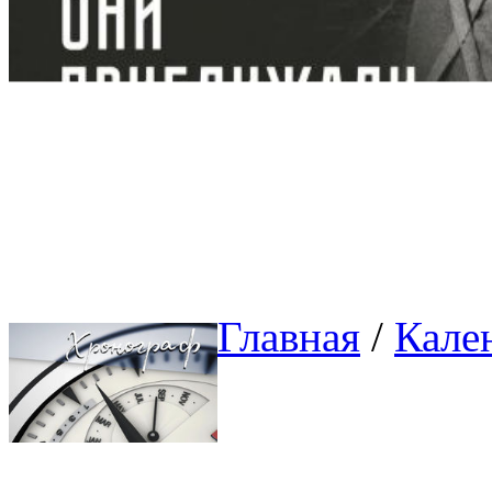
Главная
/ 
Кале