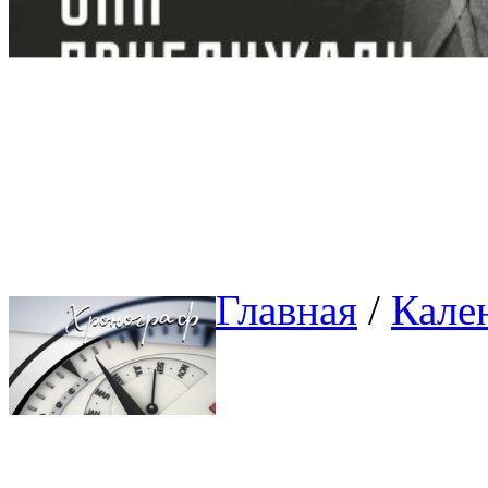
Главная
/ 
Кале