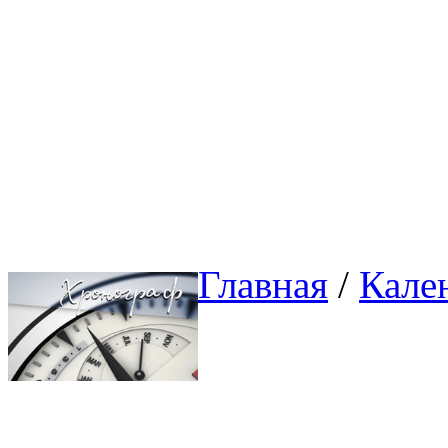
Главная
/ 
Кале