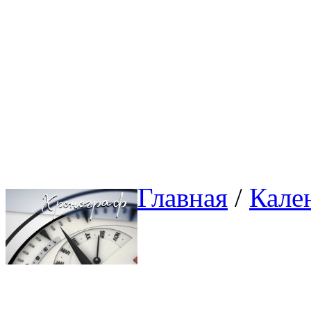
Главная
/ 
Кале