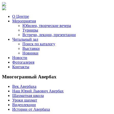
О Центре
Мероприятия
Юбилеи, творческие вечера
Турниры
Встречи, лекции, презентации
Читальный зал
Поиск по каталогу
Выставки
Новинки
Новости
Фотогалерея
Контакты
Многогранный Авербах
Век Авербаха
Наш Юрий Львович Авербах
Шахматная школа
Уроки шахмат
Видеолекции
Истории от Авербаха