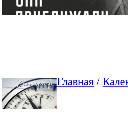
Главная
/ 
Кале