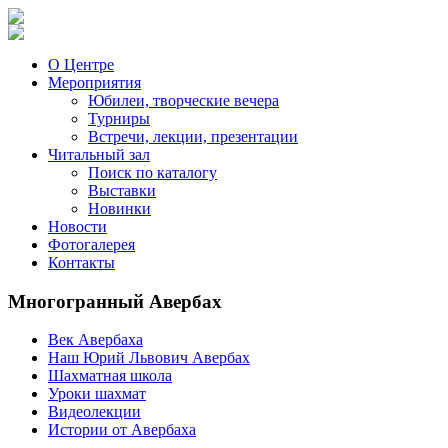
О Центре
Мероприятия
Юбилеи, творческие вечера
Турниры
Встречи, лекции, презентации
Читальный зал
Поиск по каталогу
Выставки
Новинки
Новости
Фотогалерея
Контакты
Многогранный Авербах
Век Авербаха
Наш Юрий Львович Авербах
Шахматная школа
Уроки шахмат
Видеолекции
Истории от Авербаха