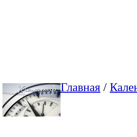
Главная
/ 
Кале