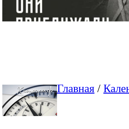
Главная
/ 
Кале