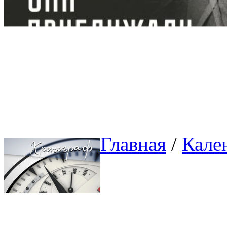
Главная
/ 
Кале