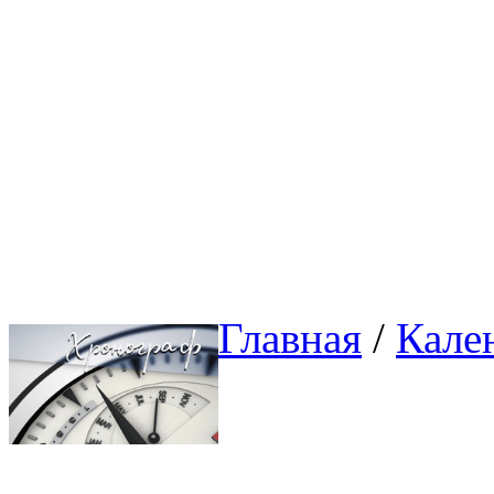
Главная
/ 
Кале