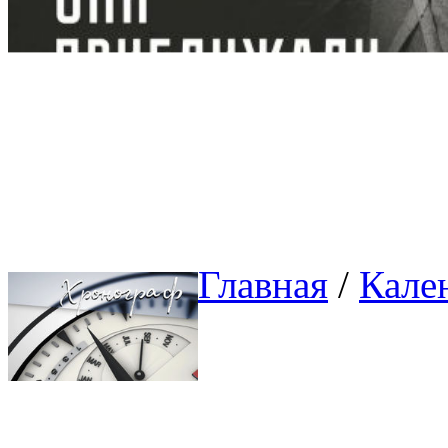
Главная
/ 
Кале