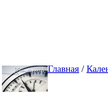
Главная
/ 
Кале