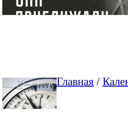
Главная
/ 
Кале