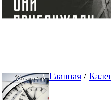
Главная
/ 
Кале