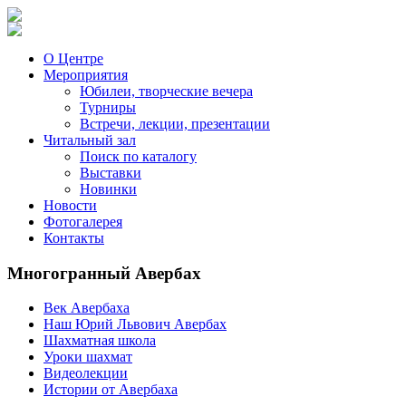
О Центре
Мероприятия
Юбилеи, творческие вечера
Турниры
Встречи, лекции, презентации
Читальный зал
Поиск по каталогу
Выставки
Новинки
Новости
Фотогалерея
Контакты
Многогранный Авербах
Век Авербаха
Наш Юрий Львович Авербах
Шахматная школа
Уроки шахмат
Видеолекции
Истории от Авербаха