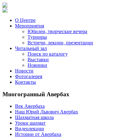
О Центре
Мероприятия
Юбилеи, творческие вечера
Турниры
Встречи, лекции, презентации
Читальный зал
Поиск по каталогу
Выставки
Новинки
Новости
Фотогалерея
Контакты
Многогранный Авербах
Век Авербаха
Наш Юрий Львович Авербах
Шахматная школа
Уроки шахмат
Видеолекции
Истории от Авербаха