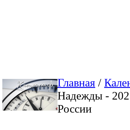
Главная
/ 
Кале
Надежды - 2023
России