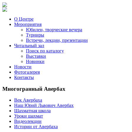
О Центре
Мероприятия
Юбилеи, творческие вечера
Турниры
Встречи, лекции, презентации
Читальный зал
Поиск по каталогу
Выставки
Новинки
Новости
Фотогалерея
Контакты
Многогранный Авербах
Век Авербаха
Наш Юрий Львович Авербах
Шахматная школа
Уроки шахмат
Видеолекции
Истории от Авербаха