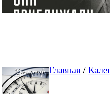
Главная
/ 
Кале