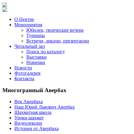
О Центре
Мероприятия
Юбилеи, творческие вечера
Турниры
Встречи, лекции, презентации
Читальный зал
Поиск по каталогу
Выставки
Новинки
Новости
Фотогалерея
Контакты
Многогранный Авербах
Век Авербаха
Наш Юрий Львович Авербах
Шахматная школа
Уроки шахмат
Видеолекции
Истории от Авербаха