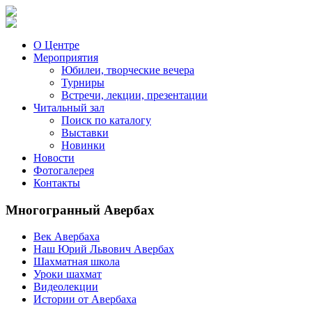
О Центре
Мероприятия
Юбилеи, творческие вечера
Турниры
Встречи, лекции, презентации
Читальный зал
Поиск по каталогу
Выставки
Новинки
Новости
Фотогалерея
Контакты
Многогранный Авербах
Век Авербаха
Наш Юрий Львович Авербах
Шахматная школа
Уроки шахмат
Видеолекции
Истории от Авербаха