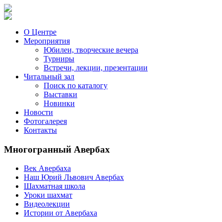
О Центре
Мероприятия
Юбилеи, творческие вечера
Турниры
Встречи, лекции, презентации
Читальный зал
Поиск по каталогу
Выставки
Новинки
Новости
Фотогалерея
Контакты
Многогранный Авербах
Век Авербаха
Наш Юрий Львович Авербах
Шахматная школа
Уроки шахмат
Видеолекции
Истории от Авербаха