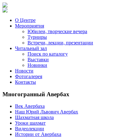
О Центре
Мероприятия
Юбилеи, творческие вечера
Турниры
Встречи, лекции, презентации
Читальный зал
Поиск по каталогу
Выставки
Новинки
Новости
Фотогалерея
Контакты
Многогранный Авербах
Век Авербаха
Наш Юрий Львович Авербах
Шахматная школа
Уроки шахмат
Видеолекции
Истории от Авербаха