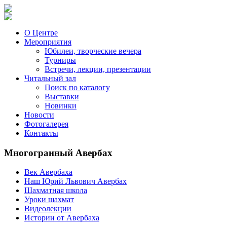
О Центре
Мероприятия
Юбилеи, творческие вечера
Турниры
Встречи, лекции, презентации
Читальный зал
Поиск по каталогу
Выставки
Новинки
Новости
Фотогалерея
Контакты
Многогранный Авербах
Век Авербаха
Наш Юрий Львович Авербах
Шахматная школа
Уроки шахмат
Видеолекции
Истории от Авербаха