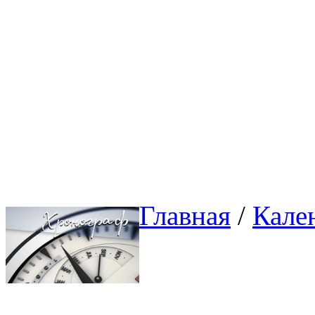
Главная
/ 
Кале