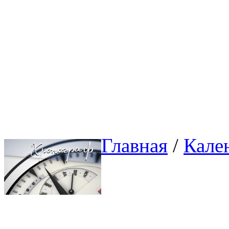
Главная
/ 
Кале