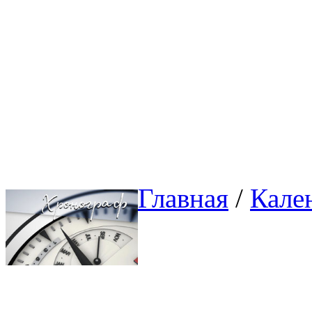
Главная
/ 
Кале