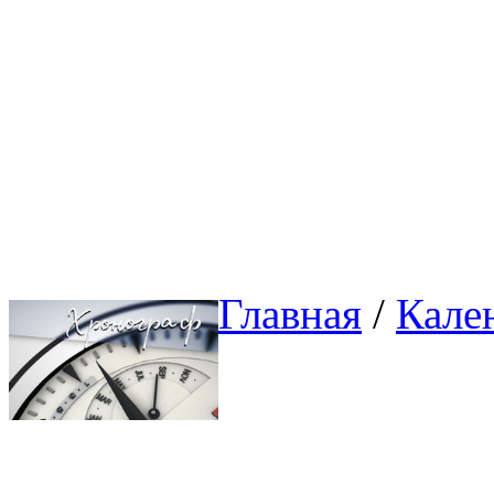
Главная
/ 
Кале