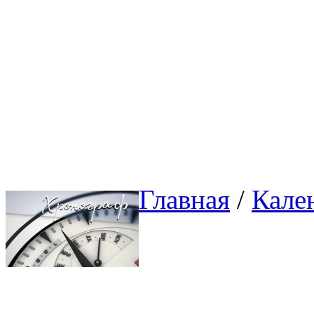
Главная
/ 
Кале