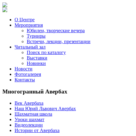
О Центре
Мероприятия
Юбилеи, творческие вечера
Турниры
Встречи, лекции, презентации
Читальный зал
Поиск по каталогу
Выставки
Новинки
Новости
Фотогалерея
Контакты
Многогранный Авербах
Век Авербаха
Наш Юрий Львович Авербах
Шахматная школа
Уроки шахмат
Видеолекции
Истории от Авербаха