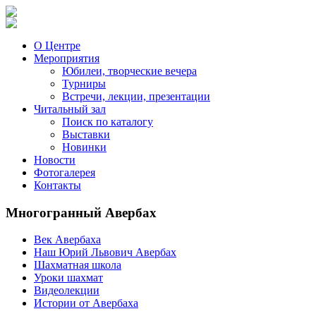
О Центре
Мероприятия
Юбилеи, творческие вечера
Турниры
Встречи, лекции, презентации
Читальный зал
Поиск по каталогу
Выставки
Новинки
Новости
Фотогалерея
Контакты
Многогранный Авербах
Век Авербаха
Наш Юрий Львович Авербах
Шахматная школа
Уроки шахмат
Видеолекции
Истории от Авербаха