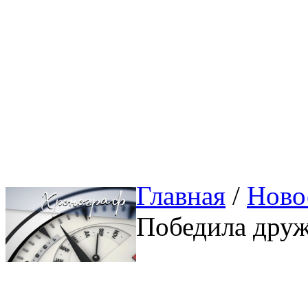
Главная
/ 
Ново
Победила дру