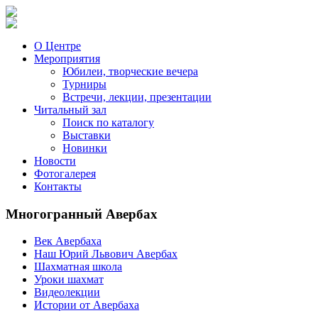
О Центре
Мероприятия
Юбилеи, творческие вечера
Турниры
Встречи, лекции, презентации
Читальный зал
Поиск по каталогу
Выставки
Новинки
Новости
Фотогалерея
Контакты
Многогранный Авербах
Век Авербаха
Наш Юрий Львович Авербах
Шахматная школа
Уроки шахмат
Видеолекции
Истории от Авербаха