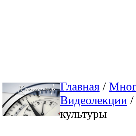
Главная
/ 
Мног
Видеолекции
/
культуры