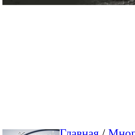
Главная
/ 
Мног