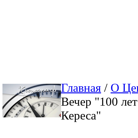
Главная
/ 
О Це
Вечер "100 ле
Кереса"