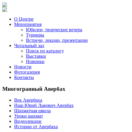
О Центре
Мероприятия
Юбилеи, творческие вечера
Турниры
Встречи, лекции, презентации
Читальный зал
Поиск по каталогу
Выставки
Новинки
Новости
Фотогалерея
Контакты
Многогранный Авербах
Век Авербаха
Наш Юрий Львович Авербах
Шахматная школа
Уроки шахмат
Видеолекции
Истории от Авербаха