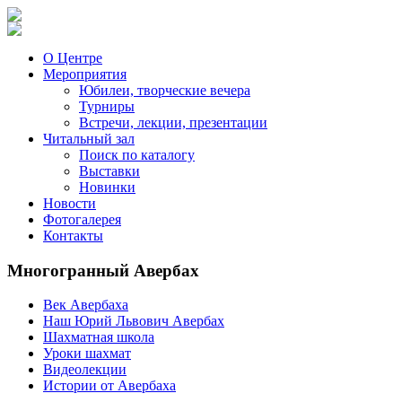
О Центре
Мероприятия
Юбилеи, творческие вечера
Турниры
Встречи, лекции, презентации
Читальный зал
Поиск по каталогу
Выставки
Новинки
Новости
Фотогалерея
Контакты
Многогранный Авербах
Век Авербаха
Наш Юрий Львович Авербах
Шахматная школа
Уроки шахмат
Видеолекции
Истории от Авербаха