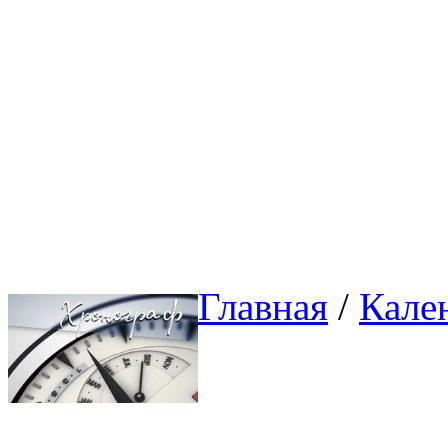
Главная
/ 
Кале