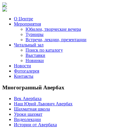
О Центре
Мероприятия
Юбилеи, творческие вечера
Турниры
Встречи, лекции, презентации
Читальный зал
Поиск по каталогу
Выставки
Новинки
Новости
Фотогалерея
Контакты
Многогранный Авербах
Век Авербаха
Наш Юрий Львович Авербах
Шахматная школа
Уроки шахмат
Видеолекции
Истории от Авербаха