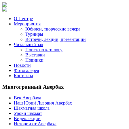
О Центре
Мероприятия
Юбилеи, творческие вечера
Турниры
Встречи, лекции, презентации
Читальный зал
Поиск по каталогу
Выставки
Новинки
Новости
Фотогалерея
Контакты
Многогранный Авербах
Век Авербаха
Наш Юрий Львович Авербах
Шахматная школа
Уроки шахмат
Видеолекции
Истории от Авербаха