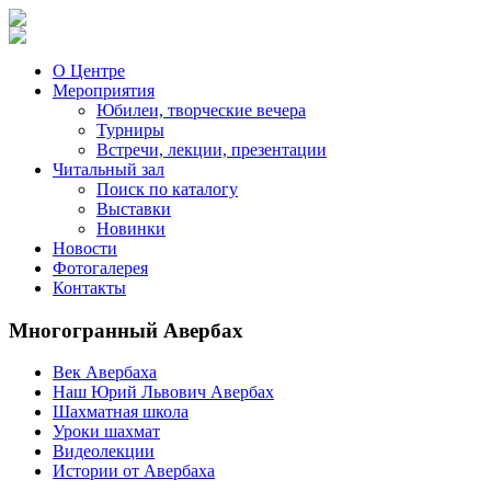
О Центре
Мероприятия
Юбилеи, творческие вечера
Турниры
Встречи, лекции, презентации
Читальный зал
Поиск по каталогу
Выставки
Новинки
Новости
Фотогалерея
Контакты
Многогранный Авербах
Век Авербаха
Наш Юрий Львович Авербах
Шахматная школа
Уроки шахмат
Видеолекции
Истории от Авербаха