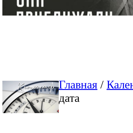
Главная
/ 
Кале
дата