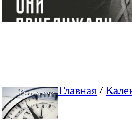
Главная
/ 
Кале