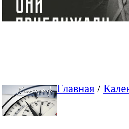
Главная
/ 
Кале