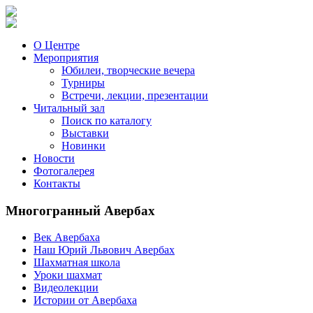
О Центре
Мероприятия
Юбилеи, творческие вечера
Турниры
Встречи, лекции, презентации
Читальный зал
Поиск по каталогу
Выставки
Новинки
Новости
Фотогалерея
Контакты
Многогранный Авербах
Век Авербаха
Наш Юрий Львович Авербах
Шахматная школа
Уроки шахмат
Видеолекции
Истории от Авербаха