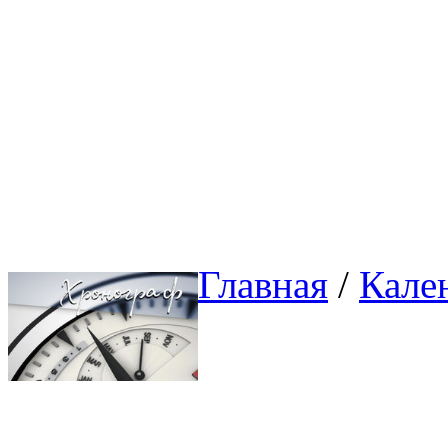
Главная
/ 
Кале